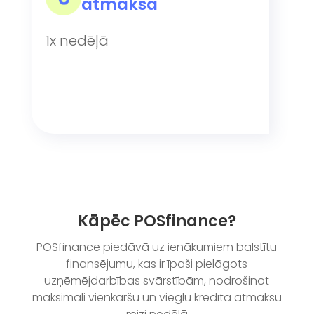
atmaksa
1x nedēļā
Kāpēc POSfinance?
POSfinance piedāvā uz ienākumiem balstītu
finansējumu, kas ir īpaši pielāgots
uzņēmējdarbības svārstībām, nodrošinot
maksimāli vienkāršu un vieglu kredīta atmaksu