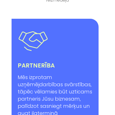
reizi nedēļā
PARTNERĪBA
Mēs izprotam
uzņēmējdarbības svārstības,
tāpēc vēlamies būt uzticams
partneris Jūsu biznesam,
palīdzot sasniegt mērķus un
augt ilgtermiņā