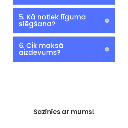
5. Kā notiek līguma
slēgšana?
6. Cik maksā
aizdevums?
Sazinies ar mums!