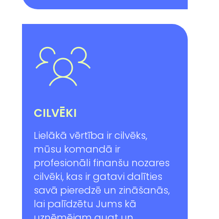
CILVĒKI
Lielākā vērtība ir cilvēks,
mūsu komandā ir
profesionāli finanšu nozares
cilvēki, kas ir gatavi dalīties
savā pieredzē un zināšanās,
lai palīdzētu Jums kā
uzņēmējam augt un