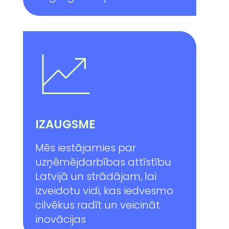
IZAUGSME
Mēs iestājamies par
uzņēmējdarbības attīstību
Latvijā un strādājam, lai
izveidotu vidi, kas iedvesmo
cilvēkus radīt un veicināt
inovācijas