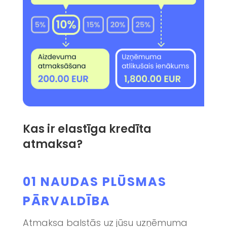
Kas ir elastīga kredīta
atmaksa?
01
NAUDAS PLŪSMAS
PĀRVALDĪBA
Atmaksa balstās uz jūsu uzņēmuma