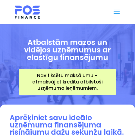
Atbalstām mazos un
vidējos uzņēmumus ar
elastīgu finansējumu
Nav fiksētu maksājumu –
atmaksājiet kredītu atbilstoši
uzņēmuma ieņēmumiem.
Aprēķiniet savu ideālo
uzņēmuma finansējuma
risinājumu dažu sekunžu laikā.