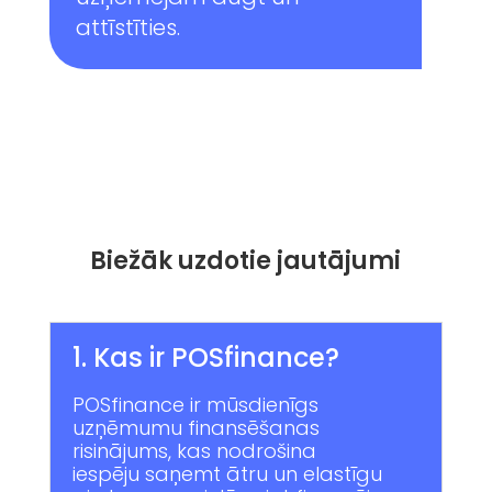
attīstīties.
Biežāk
uzdotie
jautājumi
1. Kas ir POSfinance?
POSfinance ir mūsdienīgs
uzņēmumu finansēšanas
risinājums, kas nodrošina
iespēju saņemt ātru un elastīgu