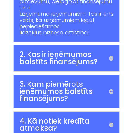
aizdevumu, pielāgojot finansējumu
jūsu
uzņēmuma ieņēmumiem. Tas ir ērts
veids, kā uzņēmumiem iegūt
nepieciešamos
līdzekļus biznesa attīstībai.
2. Kas ir ieņēmumos
balstīts finansējums?
3. Kam piemērots
ieņēmumos balstīts
finansējums?
4. Kā notiek kredīta
atmaksa?