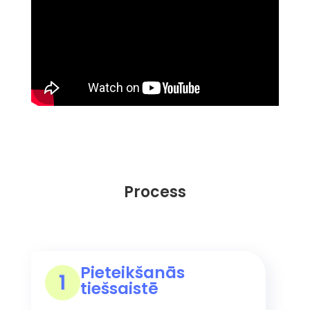
Process
Pieteikšanās
tiešsaistē