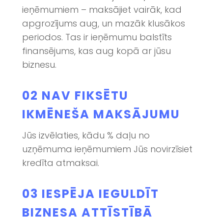
ieņēmumiem – maksājiet vairāk, kad
apgrozījums aug, un mazāk klusākos
periodos. Tas ir ieņēmumu balstīts
finansējums, kas aug kopā ar jūsu
biznesu.
02
NAV FIKSĒTU
IKMĒNEŠA MAKSĀJUMU
Jūs izvēlaties, kādu % daļu no
uzņēmuma ieņēmumiem Jūs novirzīsiet
kredīta atmaksai.
03
IESPĒJA IEGULDĪT
BIZNESA ATTĪSTĪBĀ