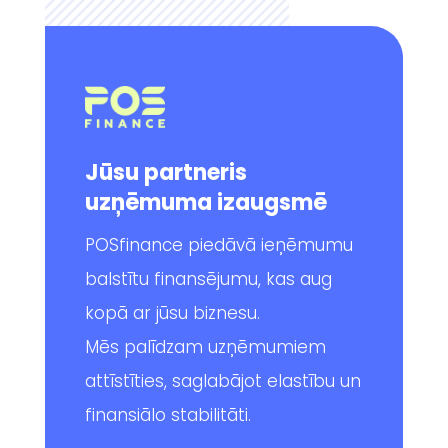
Jūsu partneris
uzņēmuma izaugsmē
POSfinance piedāvā ieņēmumu
balstītu finansējumu, kas aug
kopā ar jūsu biznesu.
Mēs palīdzam uzņēmumiem
attīstīties, saglabājot elastību un
finansiālo stabilitāti.