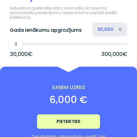
Kalkulatora aprēķinātie dati ir informatīvi, lai saņemtu
personalizētu piedāvājumu, nepieciešams aizpildīt kredīta
pieteikumu
€
Gada ienākumu apgrozījums
30,000€
300,000€
SAŅEM UZREIZ
6,000 €
PIETEIKTIES
Detalizētēku informāciju skatīt šeit